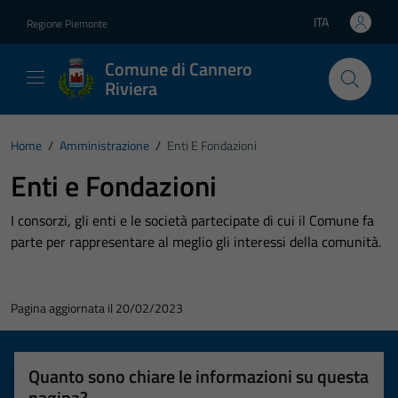
Vai ai contenuti
Vai al footer
ITA
Regione Piemonte
Lingua attiva:
Comune di Cannero
Riviera
Home
/
Amministrazione
/
Enti E Fondazioni
Enti e Fondazioni
I consorzi, gli enti e le società partecipate di cui il Comune fa
parte per rappresentare al meglio gli interessi della comunità.
Pagina aggiornata il 20/02/2023
Quanto sono chiare le informazioni su questa
pagina?