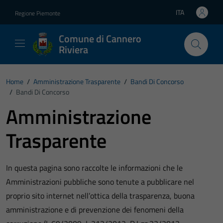
Vai ai contenuti
Vai al footer
ITA
Regione Piemonte
Lingua attiva:
Comune di Cannero
Riviera
Home
/
Amministrazione Trasparente
/
Bandi Di Concorso
/
Bandi Di Concorso
Amministrazione
Trasparente
In questa pagina sono raccolte le informazioni che le
Amministrazioni pubbliche sono tenute a pubblicare nel
proprio sito internet nell’ottica della trasparenza, buona
amministrazione e di prevenzione dei fenomeni della