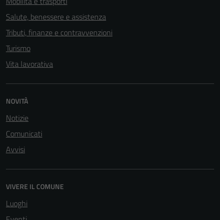
Mobilità e trasporti
Salute, benessere e assistenza
Tributi, finanze e contravvenzioni
Turismo
Vita lavorativa
NOVITÀ
Tecnici
Notizie
Questi cookie
sono necessari
Comunicati
per il
Avvisi
funzionamento
del sito e non
possono
VIVERE IL COMUNE
essere
Luoghi
disabilitati.
Questi cookie
Eventi