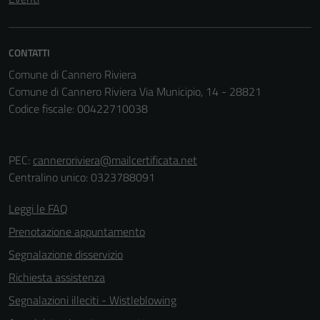
non raccolgono
informazioni
personali.
CONTATTI
Comune di Cannero Riviera
Comune di Cannero Riviera Via Municipio, 14 - 28821
Terze parti
Codice fiscale: 00422710038
Questi cookie
sono
impostati da
PEC:
canneroriviera@mailcertificata.net
una serie di
Centralino unico: 0323788091
servizi esterni
(si veda la
Leggi le FAQ
Cookie policy
Prenotazione appuntamento
estesa per i
dettagli) e
Segnalazione disservizio
possono
Richiesta assistenza
essere
Segnalazioni illeciti - Wistleblowing
utilizzati
anche per la