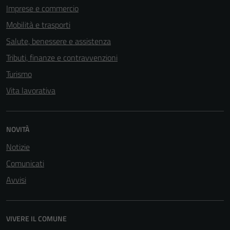
Imprese e commercio
Mobilità e trasporti
Salute, benessere e assistenza
Tributi, finanze e contravvenzioni
Turismo
Vita lavorativa
Tecnici
NOVITÀ
Questi cookie
Notizie
sono necessari
per il
Comunicati
funzionamento
Avvisi
del sito e non
possono
essere
VIVERE IL COMUNE
disabilitati.