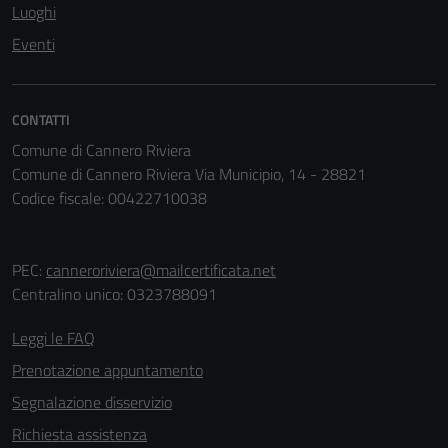
Luoghi
Questi cookie
non raccolgono
Eventi
informazioni
personali.
CONTATTI
Comune di Cannero Riviera
Terze parti
Comune di Cannero Riviera Via Municipio, 14 - 28821
Questi cookie
Codice fiscale: 00422710038
sono
impostati da
una serie di
PEC:
canneroriviera@mailcertificata.net
servizi esterni
Centralino unico: 0323788091
(si veda la
Cookie policy
Leggi le FAQ
estesa per i
Prenotazione appuntamento
dettagli) e
possono
Segnalazione disservizio
essere
Richiesta assistenza
utilizzati