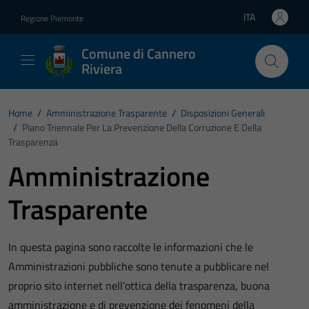
Vai ai contenuti
Vai al footer
ITA
Regione Piemonte
Lingua attiva:
Comune di Cannero
Riviera
Home
/
Amministrazione Trasparente
/
Disposizioni Generali
/
Piano Triennale Per La Prevenzione Della Corruzione E Della
Trasparenza
Amministrazione
Trasparente
In questa pagina sono raccolte le informazioni che le
Amministrazioni pubbliche sono tenute a pubblicare nel
proprio sito internet nell’ottica della trasparenza, buona
amministrazione e di prevenzione dei fenomeni della