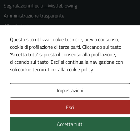
Segnalazioni illeciti - Wistleblowing
anche per la
profilazione.
Amministrazione trasparente
La
Albo Pretorio
disabilitazione
Informativa privacy
di questi
Questo sito utilizza cookie tecnici e, previo consenso,
cookies può
Note legali
cookie di profilazione di terze parti. Cliccando sul tasto
peggiore la
'Accetta tutti' si presta il consenso alla profilazione,
Dichiarazione di accessibilità
navigazione e
cliccando sul tasto 'Esci' si continua la navigazione con i
Cookie Policy
la fruizione
soli cookie tecnici.
Link alla cookie policy
delle
funzionalità
del sito.
Area Privata
Impostazioni
Esci
Experience
In order for
Accetta tutti
Credits: ©
Technical Design s.r.l.
our website
to perform