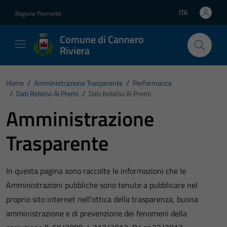
Vai ai contenuti
Vai al footer
ITA
Regione Piemonte
Lingua attiva:
Comune di Cannero
Riviera
Home
/
Amministrazione Trasparente
/
Performance
/
Dati Relativi Ai Premi
/
Dati Relativi Ai Premi
Amministrazione
Trasparente
In questa pagina sono raccolte le informazioni che le
Amministrazioni pubbliche sono tenute a pubblicare nel
proprio sito internet nell’ottica della trasparenza, buona
amministrazione e di prevenzione dei fenomeni della