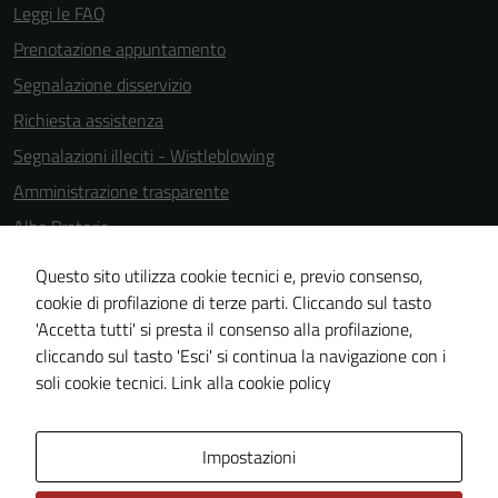
possono
Leggi le FAQ
essere
Prenotazione appuntamento
utilizzati
Segnalazione disservizio
anche per la
profilazione.
Richiesta assistenza
La
Segnalazioni illeciti - Wistleblowing
disabilitazione
Amministrazione trasparente
di questi
cookies può
Albo Pretorio
peggiore la
Informativa privacy
Questo sito utilizza cookie tecnici e, previo consenso,
navigazione e
Note legali
cookie di profilazione di terze parti. Cliccando sul tasto
la fruizione
'Accetta tutti' si presta il consenso alla profilazione,
delle
Dichiarazione di accessibilità
cliccando sul tasto 'Esci' si continua la navigazione con i
funzionalità
Cookie Policy
soli cookie tecnici.
Link alla cookie policy
del sito.
Area Privata
Impostazioni
Experience
In order for