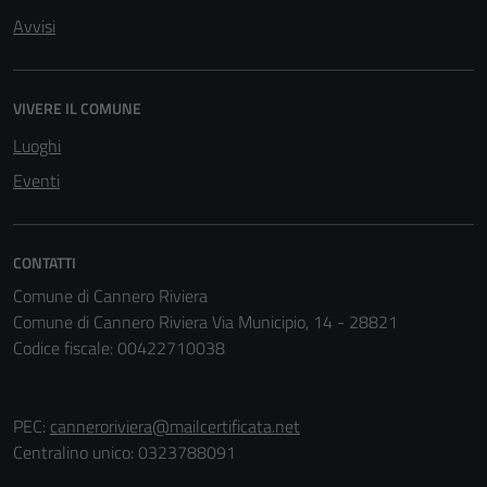
possono
Avvisi
essere
disabilitati.
Questi cookie
non raccolgono
VIVERE IL COMUNE
informazioni
Luoghi
personali.
Eventi
Terze parti
CONTATTI
Questi cookie
sono
Comune di Cannero Riviera
impostati da
Comune di Cannero Riviera Via Municipio, 14 - 28821
una serie di
Codice fiscale: 00422710038
servizi esterni
(si veda la
Cookie policy
PEC:
canneroriviera@mailcertificata.net
estesa per i
Centralino unico: 0323788091
dettagli) e