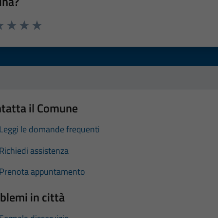
ina?
a 1 stelle su 5
luta 2 stelle su 5
Valuta 3 stelle su 5
Valuta 4 stelle su 5
Valuta 5 stelle su 5
tatta il Comune
Leggi le domande frequenti
Richiedi assistenza
Prenota appuntamento
blemi in città