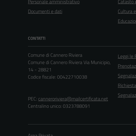
Personale amministrativo
Catasto e
Documenti e dati
Cultura 
Educazio
CONTATTI
Comune di Cannero Riviera
Leggi le
Comune di Cannero Riviera Via Municipio,
Prenota
14 - 28821
Segnalazi
Codice fiscale: 00422710038
Richiest
Segnalazi
PEC:
canneroriviera@mailcertificata.net
Centralino unico: 0323788091
Area Privata