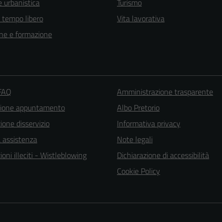
 urbanistica
Turismo
e tempo libero
Vita lavorativa
ne e formazione
 FAQ
Amministrazione trasparente
zione appuntamento
Albo Pretorio
one disservizio
Informativa privacy
Tecnici
a assistenza
Note legali
Questi cookie
oni illeciti - Wistleblowing
Dichiarazione di accessibilità
sono necessari
per il
Cookie Policy
funzionamento
del sito e non
possono