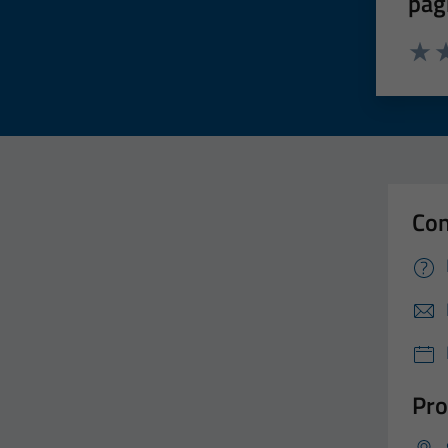
pag
Valut
Va
Con
Pro