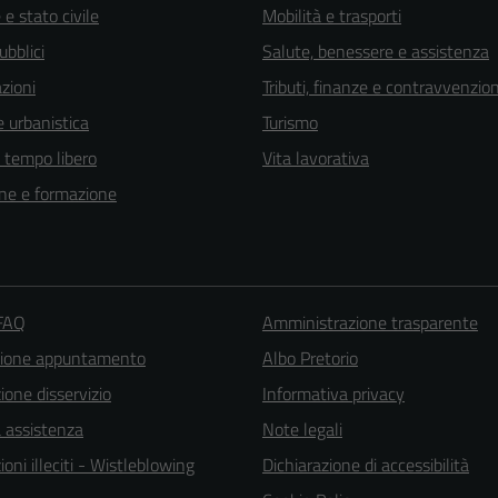
e stato civile
Mobilità e trasporti
ubblici
Salute, benessere e assistenza
zioni
Tributi, finanze e contravvenzion
 urbanistica
Turismo
e tempo libero
Vita lavorativa
ne e formazione
 FAQ
Amministrazione trasparente
Tecnici
zione appuntamento
Albo Pretorio
Questi cookie
one disservizio
Informativa privacy
sono necessari
a assistenza
Note legali
per il
oni illeciti - Wistleblowing
Dichiarazione di accessibilità
funzionamento