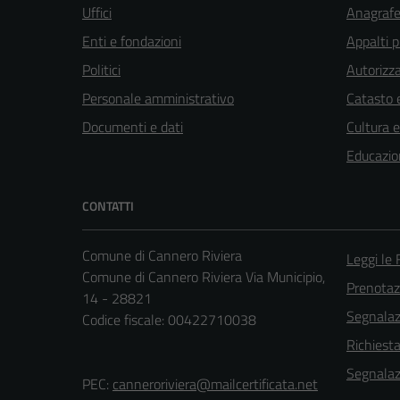
Uffici
Anagrafe 
Enti e fondazioni
Appalti p
Politici
Autorizza
Personale amministrativo
Catasto e
Documenti e dati
Cultura 
Educazio
CONTATTI
Comune di Cannero Riviera
Leggi le
Comune di Cannero Riviera Via Municipio,
Prenota
14 - 28821
Segnalazi
Codice fiscale: 00422710038
Richiest
Segnalazi
PEC:
canneroriviera@mailcertificata.net