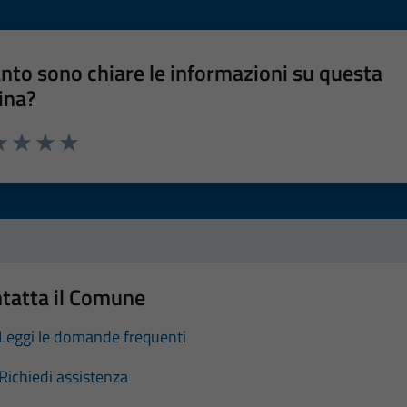
nto sono chiare le informazioni su questa
ina?
a 1 stelle su 5
luta 2 stelle su 5
Valuta 3 stelle su 5
Valuta 4 stelle su 5
Valuta 5 stelle su 5
tatta il Comune
Leggi le domande frequenti
Richiedi assistenza