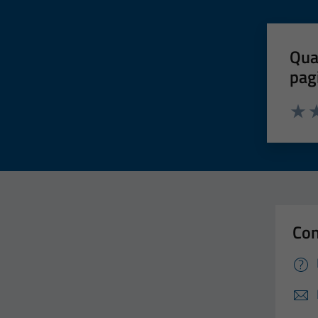
Qua
pag
Valut
Va
Con