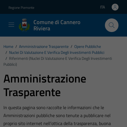
Vai ai contenuti
Vai al footer
ITA
Regione Piemonte
Lingua attiva:
Comune di Cannero
Riviera
Home
/
Amministrazione Trasparente
/
Opere Pubbliche
/
Nuclei Di Valutazione E Verifica Degli Investimenti Pubblici
/
Riferimenti (Nuclei Di Valutazione E Verifica Degli Investimenti
Pubblici)
Amministrazione
Trasparente
In questa pagina sono raccolte le informazioni che le
Amministrazioni pubbliche sono tenute a pubblicare nel
proprio sito internet nell’ottica della trasparenza, buona