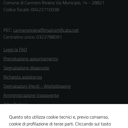
Comune di Cannero Riviera Via Municipio, 14 - 28821
disabilitazione
Codice fiscale: 00422710038
di questi
cookies può
peggiore la
PEC:
canneroriviera@mailcertificata.net
navigazione e
Centralino unico: 0323788091
la fruizione
delle
Leggi le FAQ
funzionalità
del sito.
Prenotazione appuntamento
Segnalazione disservizio
Richiesta assistenza
Experience
In order for
Segnalazioni illeciti - Wistleblowing
our website
Amministrazione trasparente
to perform
Albo Pretorio
as well as
possible
Informativa privacy
Questo sito utilizza cookie tecnici e, previo consenso,
during your
Note legali
cookie di profilazione di terze parti. Cliccando sul tasto
visit. If you