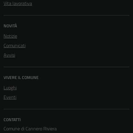
personali.
Vita lavorativa
Terze parti
NOVITÀ
Questi cookie
Notizie
sono
impostati da
Comunicati
una serie di
Avvisi
servizi esterni
(si veda la
Cookie policy
VIVERE IL COMUNE
estesa per i
dettagli) e
Luoghi
possono
Eventi
essere
utilizzati
anche per la
CONTATTI
profilazione.
Comune di Cannero Riviera
La