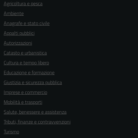
Agricoltura e pesca
Ambiente
Anagrafe e stato civile
Appalti pubblici
Autorizzazioni
Tecnici
Catasto e urbanistica
Questi cookie
Cultura e tempo libero
sono necessari
per il
Educazione e formazione
funzionamento
Giustizia e sicurezza pubblica
del sito e non
Imprese e commercio
possono
essere
Mobilità e trasporti
disabilitati.
Salute, benessere e assistenza
Questi cookie
Tributi, finanze e contravvenzioni
non raccolgono
informazioni
Turismo