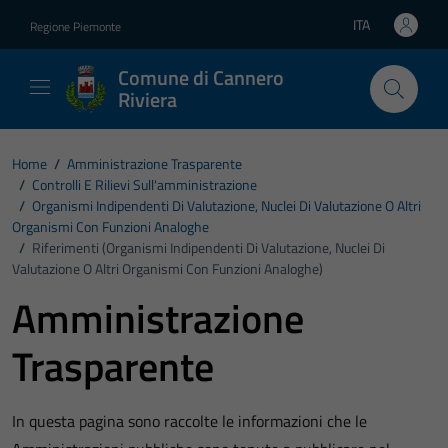
Vai ai contenuti
Vai al footer
ITA
Regione Piemonte
Lingua attiva:
Comune di Cannero
Riviera
Home
/
Amministrazione Trasparente
/
Controlli E Rilievi Sull'amministrazione
/
Organismi Indipendenti Di Valutazione, Nuclei Di Valutazione O Altri
Organismi Con Funzioni Analoghe
/
Riferimenti (Organismi Indipendenti Di Valutazione, Nuclei Di
Valutazione O Altri Organismi Con Funzioni Analoghe)
Amministrazione
Trasparente
In questa pagina sono raccolte le informazioni che le