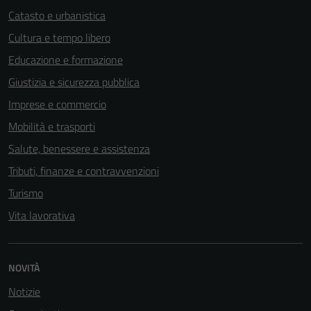
possono
Catasto e urbanistica
essere
Cultura e tempo libero
disabilitati.
Questi cookie
Educazione e formazione
non raccolgono
Giustizia e sicurezza pubblica
informazioni
Imprese e commercio
personali.
Mobilità e trasporti
Salute, benessere e assistenza
Terze parti
Tributi, finanze e contravvenzioni
Questi cookie
sono
Turismo
impostati da
Vita lavorativa
una serie di
servizi esterni
(si veda la
NOVITÀ
Cookie policy
estesa per i
Notizie
dettagli) e