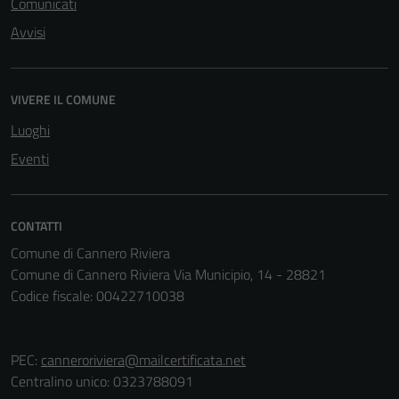
Comunicati
possono
Avvisi
essere
utilizzati
anche per la
VIVERE IL COMUNE
profilazione.
La
Luoghi
disabilitazione
Eventi
di questi
cookies può
peggiore la
CONTATTI
navigazione e
la fruizione
Comune di Cannero Riviera
delle
Comune di Cannero Riviera Via Municipio, 14 - 28821
funzionalità
Codice fiscale: 00422710038
del sito.
PEC:
canneroriviera@mailcertificata.net
Experience
Centralino unico: 0323788091