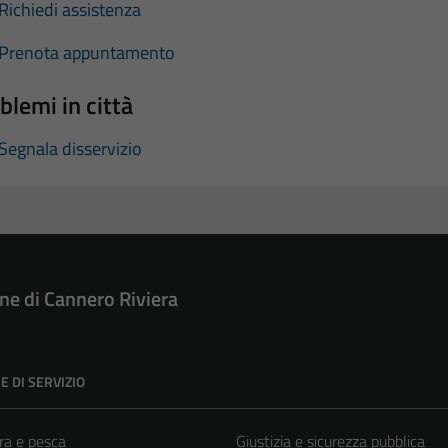
Richiedi assistenza
Prenota appuntamento
blemi in città
Segnala disservizio
e di Cannero Riviera
E DI SERVIZIO
ra e pesca
Giustizia e sicurezza pubblica