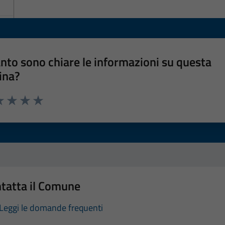
nto sono chiare le informazioni su questa
ina?
a 1 stelle su 5
luta 2 stelle su 5
Valuta 3 stelle su 5
Valuta 4 stelle su 5
Valuta 5 stelle su 5
tatta il Comune
Leggi le domande frequenti