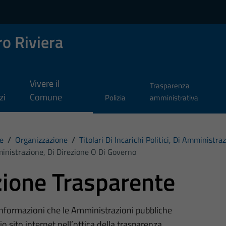
o Riviera
Vivere il
Trasparenza
zi
Comune
Polizia
amministrativa
e
/
Organizzazione
/
Titolari Di Incarichi Politici, Di Amministr
Amministrazione, Di Direzione O Di Governo
ione Trasparente
 informazioni che le Amministrazioni pubbliche
o sito internet nell’ottica della trasparenza,