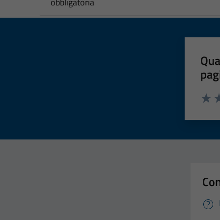
obbligatoria
Qua
pag
Valut
Va
Con