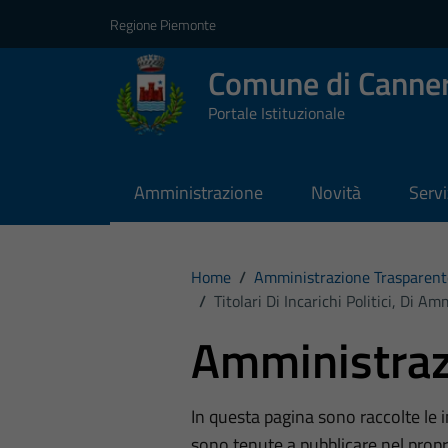
Vai ai contenuti
Vai al footer
Regione Piemonte
Comune di Canner
Portale Istituzionale
Amministrazione
Novità
Servi
Home
/
Amministrazione Trasparent
/
Titolari Di Incarichi Politici, Di 
Amministraz
In questa pagina sono raccolte le
sono tenute a pubblicare nel propri