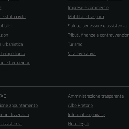
e
Imprese e commercio
e stato civile
Mobilità e trasporti
ubblici
Salute, benessere e assistenza
zioni
Tributi, finanze e contravvenzion
 urbanistica
Turismo
e tempo libero
Vita lavorativa
ne e formazione
Tecnici
 FAQ
Amministrazione trasparente
Questi cookie
zione appuntamento
Albo Pretorio
sono necessari
one disservizio
Informativa privacy
per il
a assistenza
Note legali
funzionamento